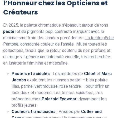
l’Honneur chez les Opticiens et
Créateurs
En 2025, la palette chromatique s’épanouit autour de tons
pastel
et de pigments pop, contraste marquant avec le
minimalisme froid des années précédentes.
La teinte pêche
Pantone
, consacrée couleur de l’année, infuse toutes les
collections, tandis que le retour soutenu du noir profond et
du rouge vif génère une intensité visuelle, très recherchée
en lunetterie féminine et masculine.
Pastels et acidulés
: Les modèles de
Chloé
et
Marc
Jacobs
exploitent les nuances pastel – bleu polaire,
lilas, parme, vert mousse, rose tendre – pour offrir un
look doux et moderne. Les teintes acidulées, très
présentes chez
Polaroid Eyewear
, dynamisent les
profils jeunes.
Couleurs translucides
: Prisées par
Cutler and
Gross
, ces montures jouent la transparence pour un