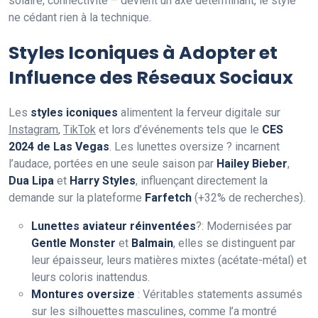
solaire, connectivité – devient un axe déterminant, le style
ne cédant rien à la technique.
Styles Iconiques à Adopter et
Influence des Réseaux Sociaux
Les
styles iconiques
alimentent la ferveur digitale sur
Instagram
,
TikTok
et lors d’événements tels que le
CES
2024 de Las Vegas
. Les lunettes oversize ? incarnent
l’audace, portées en une seule saison par
Hailey Bieber
,
Dua Lipa
et
Harry Styles
, influençant directement la
demande sur la plateforme
Farfetch
(+32% de recherches).
Lunettes aviateur réinventées
?: Modernisées par
Gentle Monster
et
Balmain
, elles se distinguent par
leur épaisseur, leurs matières mixtes (acétate-métal) et
leurs coloris inattendus.
Montures oversize
: Véritables statements assumés
sur les silhouettes masculines, comme l’a montré