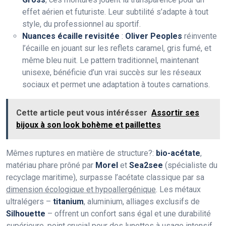
effet aérien et futuriste. Leur subtilité s’adapte à tout
style, du professionnel au sportif.
Nuances écaille revisitée
:
Oliver Peoples
réinvente
l’écaille en jouant sur les reflets caramel, gris fumé, et
même bleu nuit. Le pattern traditionnel, maintenant
unisexe, bénéficie d’un vrai succès sur les réseaux
sociaux et permet une adaptation à toutes carnations.
Cette article peut vous intérésser
Assortir ses
bijoux à son look bohème et paillettes
Mêmes ruptures en matière de structure?:
bio-acétate
,
matériau phare prôné par
Morel
et
Sea2see
(spécialiste du
recyclage maritime), surpasse l’acétate classique par sa
dimension écologique et hypoallergénique
. Les métaux
ultralégers –
titanium
, aluminium, alliages exclusifs de
Silhouette
– offrent un confort sans égal et une durabilité
supérieure, point crucial pour des lunettes à usage intensif.