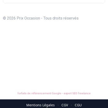
© 2026 Prix Occasion - Tous droits réservés
forfaits de référencement Google
•
expert SEO freelance
Mentions Légales
·
CGV
·
CGU