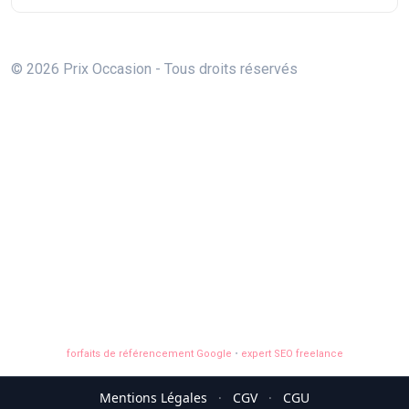
© 2026 Prix Occasion - Tous droits réservés
forfaits de référencement Google
•
expert SEO freelance
Mentions Légales
·
CGV
·
CGU