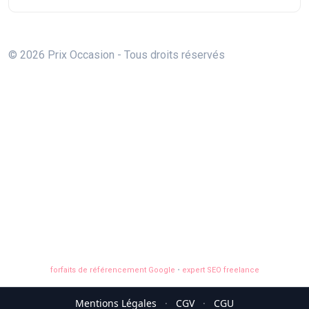
© 2026 Prix Occasion - Tous droits réservés
forfaits de référencement Google
•
expert SEO freelance
Mentions Légales
·
CGV
·
CGU