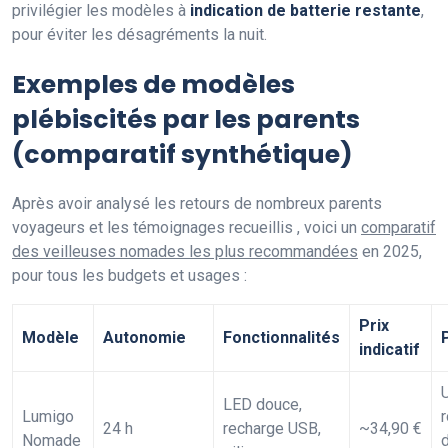
privilégier les modèles à
indication de batterie restante
,
pour éviter les désagréments la nuit.
Exemples de modèles
plébiscités par les parents
(comparatif synthétique)
Après avoir analysé les retours de nombreux parents
voyageurs et les témoignages recueillis , voici un
comparatif
des veilleuses nomades les plus recommandées
en 2025,
pour tous les budgets et usages :
Prix
Modèle
Autonomie
Fonctionnalités
indicatif
U
LED douce,
Lumigo
24 h
recharge USB,
~34,90 €
Nomade