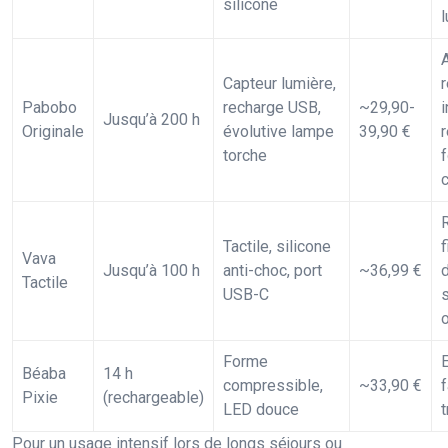
silicone
Capteur lumière,
r
Pabobo
recharge USB,
~29,90-
i
Jusqu’à 200 h
Originale
évolutive lampe
39,90 €
r
torche
Tactile, silicone
f
Vava
Jusqu’à 100 h
anti-choc, port
~36,99 €
Tactile
USB-C
Forme
Béaba
14 h
compressible,
~33,90 €
f
Pixie
(rechargeable)
LED douce
t
Pour un usage intensif lors de longs séjours ou