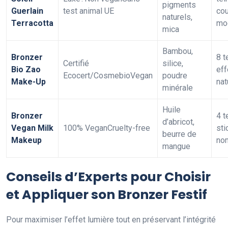
pigments
Guerlain
test animal UE
co
naturels,
Terracotta
mo
mica
Bambou,
Bronzer
8 t
Certifié
silice,
Bio Zao
eff
Ecocert/CosmebioVegan
poudre
Make-Up
nat
minérale
Huile
Bronzer
4 t
d’abricot,
Vegan Milk
100% VeganCruelty-free
sti
beurre de
Makeup
no
mangue
Conseils d’Experts pour Choisir
et Appliquer son Bronzer Festif
Pour maximiser l’effet lumière tout en préservant l’intégrité