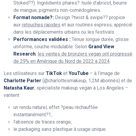
Stoked??). Ingrédients phares?: huile d’abricot, beurre
de mangue, pigments non-comédogènes.
Format nomade?:
Design ?twist & swipe?? propice
aux
retouches rapides
et aux routines express, apprécié
dans les déplacements urbains ou les festivals.
Performances validées :
Tenue longue durée, glisse
uniforme, couche modulable. Selon
Grand View
Research
,
les ventes de bronzers vegan ont progressé
de 29% en Amérique du Nord de 2022 à 2024
.
Les utilisateurs sur
TikTok
et
YouTube
– à l’image de
Charlotte Parler
(@charlottesmakeup, 1,2M abonnés) et de
Natasha Kaur
, spécialiste makeup vegan à Los Angeles –
vantent :
un rendu naturel, effet ?peau réchauffée
instantanément??,
l’absence de traces orange,
le packaging sans plastique à usage unique.