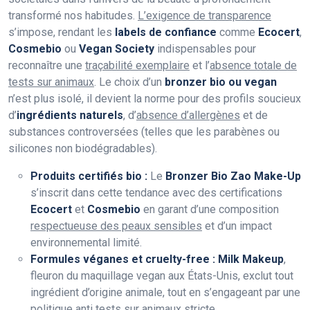
transformé nos habitudes.
L’exigence de transparence
s’impose, rendant les
labels de confiance
comme
Ecocert
,
Cosmebio
ou
Vegan Society
indispensables pour
reconnaître une
traçabilité exemplaire
et l’
absence totale de
tests sur animaux
. Le choix d’un
bronzer bio ou vegan
n’est plus isolé, il devient la norme pour des profils soucieux
d’
ingrédients naturels
, d’
absence d’allergènes
et de
substances controversées (telles que les parabènes ou
silicones non biodégradables).
Produits certifiés bio :
Le
Bronzer Bio Zao Make-Up
s’inscrit dans cette tendance avec des certifications
Ecocert
et
Cosmebio
en garant d’une composition
respectueuse des peaux sensibles
et d’un impact
environnemental limité.
Formules véganes et cruelty-free :
Milk Makeup
,
fleuron du maquillage vegan aux États-Unis, exclut tout
ingrédient d’origine animale, tout en s’engageant par une
politique
anti tests sur animaux stricte
.