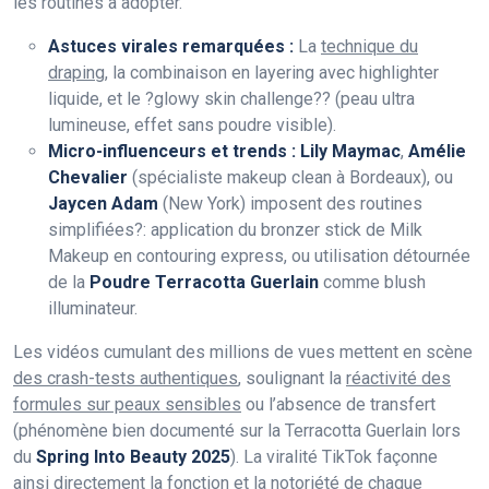
les routines à adopter.
Astuces virales remarquées :
La
technique du
draping
, la combinaison en layering avec highlighter
liquide, et le ?glowy skin challenge?? (peau ultra
lumineuse, effet sans poudre visible).
Micro-influenceurs et trends :
Lily Maymac
,
Amélie
Chevalier
(spécialiste makeup clean à Bordeaux), ou
Jaycen Adam
(New York) imposent des routines
simplifiées?: application du bronzer stick de Milk
Makeup en contouring express, ou utilisation détournée
de la
Poudre Terracotta Guerlain
comme blush
illuminateur.
Les vidéos cumulant des millions de vues mettent en scène
des crash-tests authentiques
, soulignant la
réactivité des
formules sur peaux sensibles
ou l’absence de transfert
(phénomène bien documenté sur la Terracotta Guerlain lors
du
Spring Into Beauty 2025
). La viralité TikTok façonne
ainsi directement la fonction et la notoriété de chaque