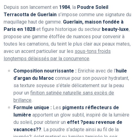
Depuis son lancement en
1984
, la
Poudre Soleil
Terracotta de Guerlain
s’impose comme une signature du
maquillage haut de gamme.
Guerlain, maison fondée à
Paris en 1828
et figure historique du secteur
beauty-luxe
,
propose une gamme étoffée de nuances pour convenir à
toutes les carnations, du teint le plus clair aux peaux mates,
avec un accent particulier sur les
sous-tons froids
longtemps délaissés par la concurrence
.
Composition nourrissante :
Enrichie avec de l’
huile
d’argan du Maroc
connue pour son pouvoir hydratant,
sa texture soyeuse s’étale délicatement sur la peau
pour un
finition satinée naturelle sans excès de
brillance
.
Formule unique :
Les
pigments réflecteurs de
lumière
apportent un glow subtil, inspiré de la lumière
du soleil, pour obtenir un
effet ?peau revenue de
vacances??
. La poudre s’adapte ainsi au fil de la
journée?: éclat matinal ou lumière tamisée le soir.