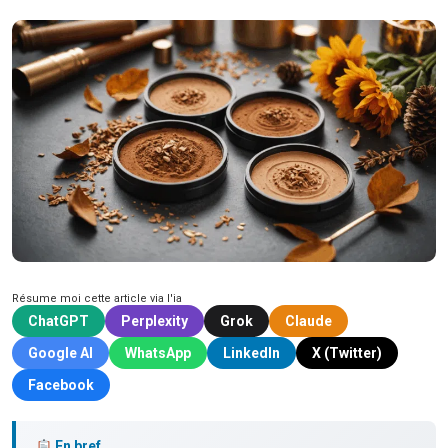
Résume moi cette article via l'ia
ChatGPT
Perplexity
Grok
Claude
Google AI
WhatsApp
LinkedIn
X (Twitter)
Facebook
En bref