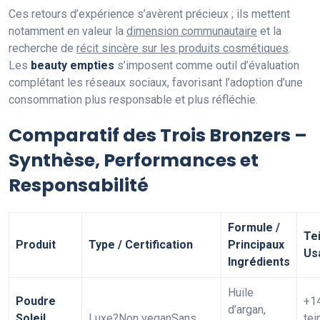
Ces retours d’expérience s’avèrent précieux ; ils mettent
notamment en valeur la
dimension communautaire
et la
recherche de
récit sincère sur les produits cosmétiques
.
Les
beauty empties
s’imposent comme outil d’évaluation
complétant les réseaux sociaux, favorisant l’adoption d’une
consommation plus responsable et plus réfléchie.
Comparatif des Trois Bronzers –
Synthèse, Performances et
Responsabilité
Formule /
Te
Produit
Type / Certification
Principaux
Us
Ingrédients
Huile
Poudre
+1
d’argan,
Soleil
Luxe?Non veganSans
tei