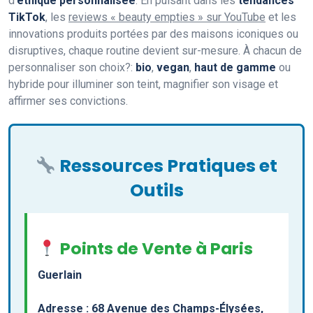
d’
éthique personnalisée
. En puisant dans les
tendances
TikTok
, les
reviews « beauty empties » sur YouTube
et les
innovations produits portées par des maisons iconiques ou
disruptives, chaque routine devient sur-mesure. À chacun de
personnaliser son choix?:
bio
,
vegan
,
haut de gamme
ou
hybride pour illuminer son teint, magnifier son visage et
affirmer ses convictions.
Ressources Pratiques et
Outils
Points de Vente à Paris
Guerlain
Adresse : 68 Avenue des Champs-Élysées,