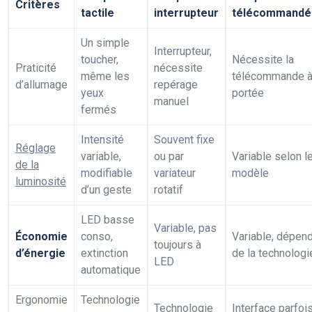
Critères
tactile
interrupteur
télécommandé
Un simple
Interrupteur,
toucher,
Nécessite la
Praticité
nécessite
même les
télécommande 
d’allumage
repérage
yeux
portée
manuel
fermés
Intensité
Souvent fixe
Réglage
variable,
ou par
Variable selon l
de la
modifiable
variateur
modèle
luminosité
d’un geste
rotatif
LED basse
Variable, pas
Économie
conso,
Variable, dépen
toujours à
d’énergie
extinction
de la technologi
LED
automatique
Ergonomie
Technologie
Technologie
Interface parfoi