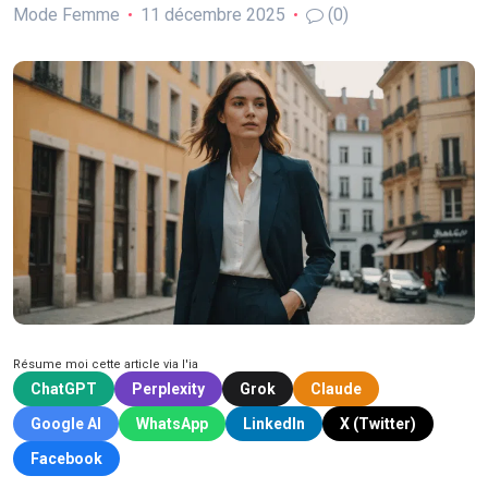
Mode Femme
11 décembre 2025
(0)
Résume moi cette article via l'ia
ChatGPT
Perplexity
Grok
Claude
Google AI
WhatsApp
LinkedIn
X (Twitter)
Facebook