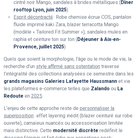
cintré noir Mango, sandales à brides métalliques (
Dîner
rooftop Lyon, juin 2025
).
Esprit décontracté
: Robe chemise écrue COS, pantalon
fluide imprimé kaki Zara, blazer terracotta Mango
(modèle « Tailored Fit Summer »), sandales mules en
raphia et ceinture ton sur ton (
Déjeuner à Aix-en-
Provence, juillet 2025
).
Quels que soient la morphologie, l’âge ou le mode de vie, la
recherche d’un
style affirmé sans ostentation
traverse
l’intégralité des collections analysées ce semestre dans les
grands magasins Galeries Lafayette Haussmann
et via
les plateformes e-commerce telles que
Zalando
ou
La
Redoute
en
2025
.
L’enjeu de cette approche reste de
personnaliser la
superposition
: effet layering inédit (blazer ceinturé sur robe
ouverte), camaïeux nuancés ou accessoirisation limitée
mais distinctive. Cette
modernité discrète
redéfinit le
dressing féminin et fait écho aux aspirations post-