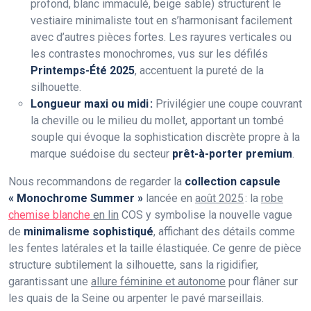
profond, blanc immaculé, beige sable) structurent le
vestiaire minimaliste tout en s’harmonisant facilement
avec d’autres pièces fortes. Les rayures verticales ou
les contrastes monochromes, vus sur les défilés
Printemps-Été 2025
, accentuent la pureté de la
silhouette.
Longueur maxi ou midi :
Privilégier une coupe couvrant
la cheville ou le milieu du mollet, apportant un tombé
souple qui évoque la sophistication discrète propre à la
marque suédoise du secteur
prêt-à-porter premium
.
Nous recommandons de regarder la
collection capsule
« Monochrome Summer »
lancée en
août 2025
: la
robe
chemise blanche
en lin
COS y symbolise la nouvelle vague
de
minimalisme sophistiqué
, affichant des détails comme
les fentes latérales et la taille élastiquée. Ce genre de pièce
structure subtilement la silhouette, sans la rigidifier,
garantissant une
allure féminine et autonome
pour flâner sur
les quais de la Seine ou arpenter le pavé marseillais.