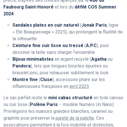
précis, inspirés des choices aperçus sur la
Rue du
Faubourg Saint-Honoré
et lors du
défilé COS Summer
2024
.
Sandales plates en cuir naturel
(
Jonak Paris
, ligne
« Été Beaupassage » 2025), qui prolongent la fluidité de
la silhouette
Ceinture fine cuir lisse ou tressé
(
A.P.C
), pour
dessiner la taille sans charger l’ensemble
Bijoux minimalistes
en argent recyclé (
Agatha
ou
Pandora
), tels que longues boucles épurées ou
bracelet jonc, pour rehausser subtilement le look
Montre fine
(
Cluse
), accessoire phare sur les
influenceuses françaises en
avril 2025
Le sac parfait reste le
mini cabas structuré
en toile canvas
ou cuir lisse (
Polène Paris
– modèle Numéro Un Nano).
Privilégions les nuances grandes-blanches, caramel ou
graphite pour préserver la
pureté de la palette
. Ces
associations permettent à la fois mobilité et distinction,