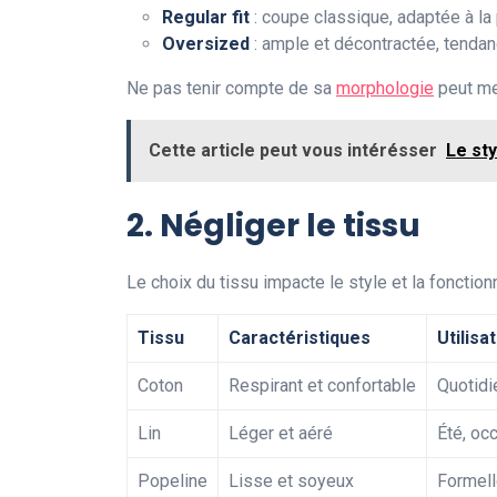
Regular fit
: coupe classique, adaptée à la
Oversized
: ample et décontractée, tendan
Ne pas tenir compte de sa
morphologie
peut men
Cette article peut vous intérésser
Le st
2. Négliger le tissu
Le choix du tissu impacte le style et la fonctio
Tissu
Caractéristiques
Utilis
Coton
Respirant et confortable
Quotidie
Lin
Léger et aéré
Été, oc
Popeline
Lisse et soyeux
Formel