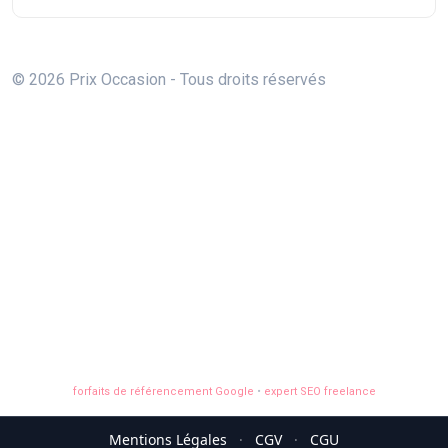
© 2026 Prix Occasion - Tous droits réservés
forfaits de référencement Google
•
expert SEO freelance
Mentions Légales
·
CGV
·
CGU