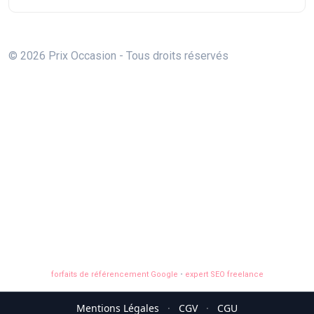
© 2026 Prix Occasion - Tous droits réservés
forfaits de référencement Google
•
expert SEO freelance
Mentions Légales
·
CGV
·
CGU