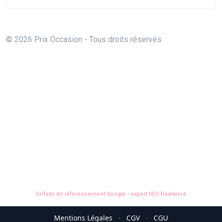
© 2026 Prix Occasion - Tous droits réservés
forfaits de référencement Google
•
expert SEO freelance
Mentions Légales
·
CGV
·
CGU