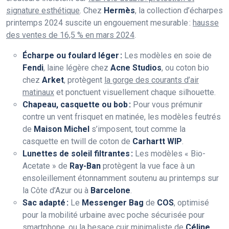
signature esthétique
. Chez
Hermès
, la collection d’écharpes
printemps 2024 suscite un engouement mesurable :
hausse
des ventes de 16,5 % en mars 2024
.
Écharpe ou foulard léger :
Les modèles en soie de
Fendi
, laine légère chez
Acne Studios
, ou coton bio
chez
Arket
, protègent
la gorge des courants d’air
matinaux
et ponctuent visuellement chaque silhouette.
Chapeau, casquette ou bob :
Pour vous prémunir
contre un vent frisquet en matinée, les modèles feutrés
de
Maison Michel
s’imposent, tout comme la
casquette en twill de coton de
Carhartt WIP
.
Lunettes de soleil filtrantes :
Les modèles « Bio-
Acetate » de
Ray-Ban
protègent la vue face à un
ensoleillement étonnamment soutenu au printemps sur
la Côte d’Azur ou à
Barcelone
.
Sac adapté :
Le
Messenger Bag
de
COS
, optimisé
pour la mobilité urbaine avec poche sécurisée pour
smartphone, ou la besace cuir minimaliste de
Céline