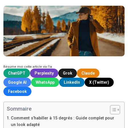
Résume moi cette article via l'ia
ChatGPT
Perplexity
Grok
Claude
Google AI
WhatsApp
LinkedIn
X (Twitter)
Facebook
Sommaire
Comment s’habiller à 15 degrés : Guide complet pour
un look adapté