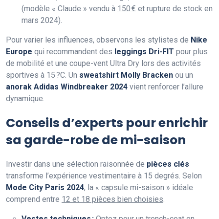
(modèle « Claude » vendu à
150 €
et rupture de stock en
mars 2024).
Pour varier les influences, observons les stylistes de
Nike
Europe
qui recommandent des
leggings Dri-FIT
pour plus
de mobilité et une coupe-vent Ultra Dry lors des activités
sportives à 15 ?C. Un
sweatshirt Molly Bracken
ou un
anorak Adidas Windbreaker 2024
vient renforcer l’allure
dynamique.
Conseils d’experts pour enrichir
sa garde-robe de mi-saison
Investir dans une sélection raisonnée de
pièces clés
transforme l’expérience vestimentaire à 15 degrés. Selon
Mode City Paris 2024
, la « capsule mi-saison » idéale
comprend entre
12 et 18 pièces bien choisies
.
Vestes techniques :
Optez pour un
trench-coat en