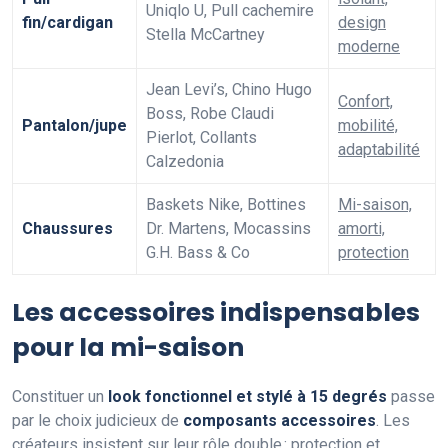
Uniqlo U, Pull cachemire
fin/cardigan
design
Stella McCartney
moderne
Jean Levi’s, Chino Hugo
Confort,
Boss, Robe Claudi
Pantalon/jupe
mobilité,
Pierlot, Collants
adaptabilité
Calzedonia
Baskets Nike, Bottines
Mi-saison,
Chaussures
Dr. Martens, Mocassins
amorti,
G.H. Bass & Co
protection
Les accessoires indispensables
pour la mi-saison
Constituer un
look fonctionnel et stylé à 15 degrés
passe
par le choix judicieux de
composants accessoires
. Les
créateurs insistent sur
leur rôle double : protection et