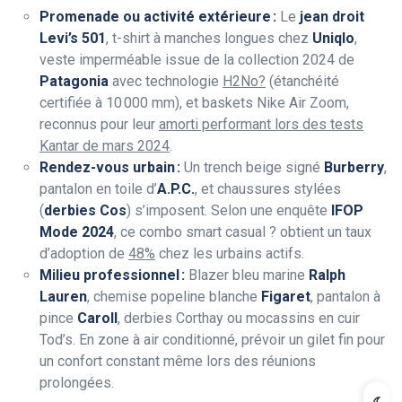
Promenade ou activité extérieure :
Le
jean droit
Levi’s 501
, t-shirt à manches longues chez
Uniqlo
,
veste imperméable issue de la collection 2024 de
Patagonia
avec technologie
H2No?
(étanchéité
certifiée à 10 000 mm), et baskets Nike Air Zoom,
reconnus pour leur
amorti performant lors des tests
Kantar de mars 2024
.
Rendez-vous urbain :
Un trench beige signé
Burberry
,
pantalon en toile d’
A.P.C.
, et chaussures stylées
(
derbies Cos
) s’imposent. Selon une enquête
IFOP
Mode 2024
, ce combo smart casual ? obtient un taux
d’adoption de
48%
chez les urbains actifs.
Milieu professionnel :
Blazer bleu marine
Ralph
Lauren
, chemise popeline blanche
Figaret
, pantalon à
pince
Caroll
, derbies Corthay ou mocassins en cuir
Tod’s. En zone à air conditionné, prévoir un gilet fin pour
un confort constant même lors des réunions
prolongées.