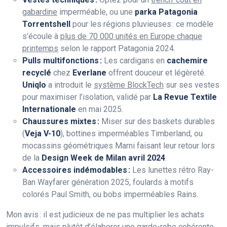
gabardine
imperméable, ou une
parka Patagonia
Torrentshell
pour les régions pluvieuses : ce modèle
s’écoule à
plus de 70 000 unités en Europe chaque
printemps
selon le rapport Patagonia 2024.
Pulls multifonctions :
Les cardigans en
cachemire
recyclé
chez
Everlane
offrent douceur et légèreté.
Uniqlo
a introduit le
système BlockTech
sur ses vestes
pour maximiser l’isolation, validé par
La Revue Textile
Internationale
en mai 2025.
Chaussures mixtes :
Miser sur des baskets durables
(
Veja V-10
), bottines imperméables Timberland, ou
mocassins géométriques Marni faisant leur retour lors
de la
Design Week de Milan avril 2024
.
Accessoires indémodables :
Les lunettes rétro Ray-
Ban Wayfarer génération 2025, foulards à motifs
colorés Paul Smith, ou bobs imperméables Rains.
Mon avis : il est judicieux de ne pas multiplier les achats
impulsifs, mais plutôt d’élaborer une
garde-robe cohérente