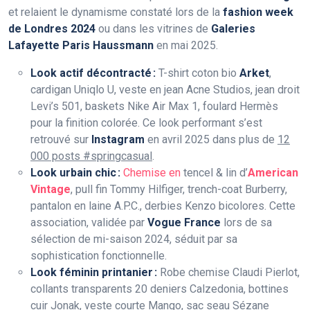
et relaient le dynamisme constaté lors de la
fashion week
de Londres 2024
ou dans les vitrines de
Galeries
Lafayette Paris Haussmann
en mai 2025.
Look actif décontracté :
T-shirt coton bio
Arket
,
cardigan Uniqlo U, veste en jean Acne Studios, jean droit
Levi’s 501, baskets Nike Air Max 1, foulard Hermès
pour la finition colorée. Ce look performant s’est
retrouvé sur
Instagram
en avril 2025 dans plus de
12
000 posts #springcasual
.
Look urbain chic :
Chemise en
tencel & lin d’
American
Vintage
, pull fin Tommy Hilfiger, trench-coat Burberry,
pantalon en laine A.P.C., derbies Kenzo bicolores. Cette
association, validée par
Vogue France
lors de sa
sélection de mi-saison 2024, séduit par sa
sophistication fonctionnelle.
Look féminin printanier :
Robe chemise Claudi Pierlot,
collants transparents 20 deniers Calzedonia, bottines
cuir Jonak, veste courte Mango, sac seau Sézane