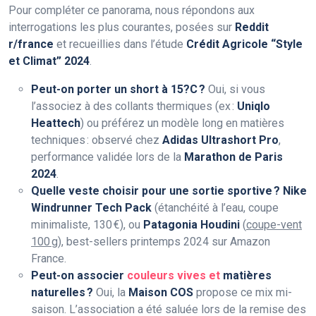
Pour compléter ce panorama, nous répondons aux
interrogations les plus courantes, posées sur
Reddit
r/france
et recueillies dans l’étude
Crédit Agricole “Style
et Climat” 2024
.
Peut-on porter un short à 15?C ?
Oui, si vous
l’associez à des collants thermiques (ex :
Uniqlo
Heattech
) ou préférez un modèle long en matières
techniques : observé chez
Adidas Ultrashort Pro
,
performance validée lors de la
Marathon de Paris
2024
.
Quelle veste choisir pour une sortie sportive ?
Nike
Windrunner Tech Pack
(étanchéité à l’eau, coupe
minimaliste, 130 €), ou
Patagonia Houdini
(
coupe-vent
100 g
), best-sellers printemps 2024 sur Amazon
France.
Peut-on associer
couleurs vives et
matières
naturelles ?
Oui, la
Maison COS
propose ce mix mi-
saison. L’association a été saluée lors de la remise des