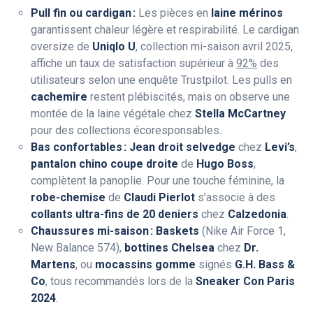
Pull fin ou cardigan :
Les pièces en
laine mérinos
garantissent chaleur légère et respirabilité. Le cardigan
oversize de
Uniqlo U
, collection mi-saison avril 2025,
affiche un taux de satisfaction supérieur à
92%
des
utilisateurs selon une enquête Trustpilot. Les pulls en
cachemire
restent plébiscités, mais on observe une
montée de la laine végétale chez
Stella McCartney
pour des collections écoresponsables.
Bas confortables :
Jean droit selvedge
chez
Levi’s
,
pantalon chino coupe droite
de
Hugo Boss
,
complètent la panoplie. Pour une touche féminine, la
robe-chemise
de
Claudi Pierlot
s’associe à des
collants ultra-fins de 20 deniers
chez
Calzedonia
.
Chaussures mi-saison :
Baskets
(Nike Air Force 1,
New Balance 574),
bottines Chelsea
chez
Dr.
Martens
, ou
mocassins gomme
signés
G.H. Bass &
Co
, tous recommandés lors de la
Sneaker Con Paris
2024
.