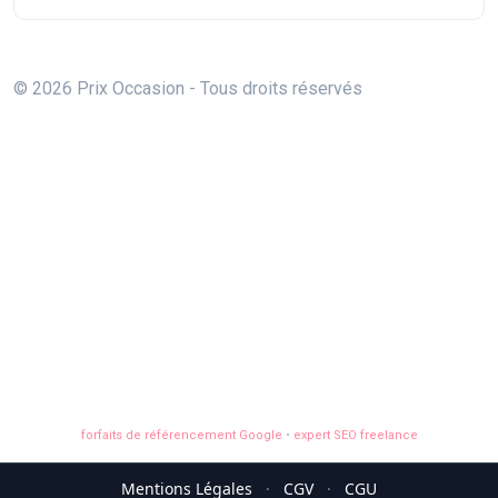
© 2026 Prix Occasion - Tous droits réservés
forfaits de référencement Google
•
expert SEO freelance
Mentions Légales
·
CGV
·
CGU