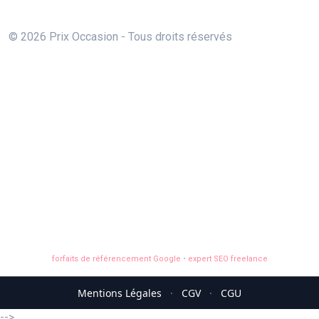
© 2026 Prix Occasion - Tous droits réservés
forfaits de référencement Google
•
expert SEO freelance
Mentions Légales
·
CGV
·
CGU
-->