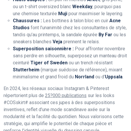
ou un t-shirt oversized blanc
Weekday
, pourquoi pas
une chemise texturée
Muji
pour maximiser le layering.
Chaussures :
Les bottines à talon bloc en cuir
Acne
Studios
font l’unanimité chez les consultantes de style,
tandis qu’au printemps, la sandale épurée
By Far
ou les
sneakers blanches
Veja
prennent le relais.
Superposition saisonnière :
Pour affronter novembre
sans perdre en silhouette, superposez un manteau droit
ceinturé
Tiger of Sweden
ou un trench résistant
Stutterheim
(marque suédoise de référence), mixant
minimalisme et grand froid du
Norrland
ou d’
Uppsala
.
En 2024, les réseaux sociaux Instagram & Pinterest
répertorient plus de
25?000 publications
sur les looks
#COSskirt# associant ces jupes à des superpositions
inventives, reflet d’une mode scandinave axée sur la
modularité et la facilité du quotidien. Nous valorisons cette
stratégie, qui amplifie le potentiel de chaque pièce et
renforce l’identité visuelle du dressing capsule.