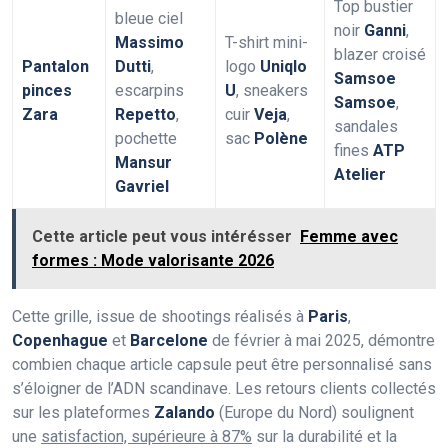
Top bustier
bleue ciel
noir
Ganni
,
Massimo
T-shirt mini-
blazer croisé
Pantalon
Dutti
,
logo
Uniqlo
Samsoe
pinces
escarpins
U
, sneakers
Samsoe
,
Zara
Repetto
,
cuir
Veja
,
sandales
pochette
sac
Polène
fines
ATP
Mansur
Atelier
Gavriel
Cette article peut vous intérésser
Femme avec
formes : Mode valorisante 2026
Cette grille, issue de shootings réalisés à
Paris
,
Copenhague
et
Barcelone
de février à mai 2025, démontre
combien chaque article capsule peut être personnalisé sans
s’éloigner de l’ADN scandinave. Les retours clients collectés
sur les plateformes
Zalando
(Europe du Nord) soulignent
une
satisfaction, supérieure à 87%
sur la durabilité et la