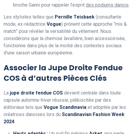
broche Ganni pour rappeler l’esprit
des podiums danois
.
Les stylistes telles que
Pernille Teisbaek
(consultante
mode, ex-rédactrice
Vogue
) prônent cette approche “mix &
match” pour révéler la versatilité du vêtement. Nous
considérons que la chemise lavallière, bien accessoirisée,
fonctionne dans plus de la moitié des contextes sociaux
d’une saison urbaine européenne.
Associer la Jupe Droite Fendue
COS à d’autres Pièces Clés
La
jupe droite fendue COS
devient centrale dans toute
capsule automne-hiver réussie, plébiscitée par des
éditoriaux tels que
Vogue Scandinavia
et adoptée par les
créatrices danoises lors du
Scandinavian Fashion Week
2024
.
Hauts adaptés :
Un pull fin mérinos
Arket
, gris perle,