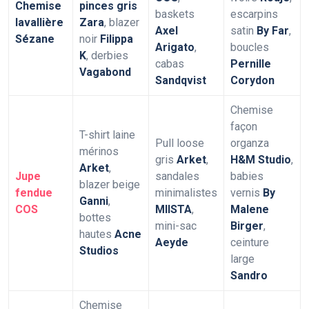
Chemise
pinces gris
baskets
escarpins
lavallière
Zara
, blazer
Axel
satin
By Far
,
Sézane
noir
Filippa
Arigato
,
boucles
K
, derbies
cabas
Pernille
Vagabond
Sandqvist
Corydon
Chemise
façon
T-shirt laine
Pull loose
organza
mérinos
gris
Arket
,
H&M Studio
,
Arket
,
Jupe
sandales
babies
blazer beige
fendue
minimalistes
vernis
By
Ganni
,
COS
MIISTA
,
Malene
bottes
mini-sac
Birger
,
hautes
Acne
Aeyde
ceinture
Studios
large
Sandro
Chemise