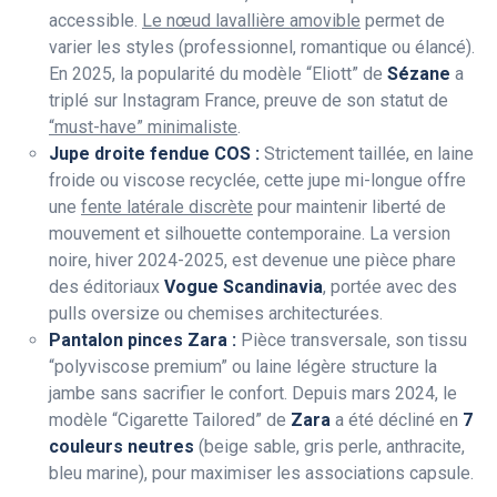
accessible.
Le nœud lavallière amovible
permet de
varier les styles (professionnel, romantique ou élancé).
En 2025, la popularité du modèle “Eliott” de
Sézane
a
triplé sur Instagram France, preuve de son statut de
“must-have” minimaliste
.
Jupe droite fendue COS :
Strictement taillée, en laine
froide ou viscose recyclée, cette jupe mi-longue offre
une
fente latérale discrète
pour maintenir liberté de
mouvement et silhouette contemporaine. La version
noire, hiver 2024-2025, est devenue une pièce phare
des éditoriaux
Vogue Scandinavia
, portée avec des
pulls oversize ou chemises architecturées.
Pantalon pinces Zara :
Pièce transversale, son tissu
“polyviscose premium” ou laine légère structure la
jambe sans sacrifier le confort. Depuis mars 2024, le
modèle “Cigarette Tailored” de
Zara
a été décliné en
7
couleurs neutres
(beige sable, gris perle, anthracite,
bleu marine), pour maximiser les associations capsule.