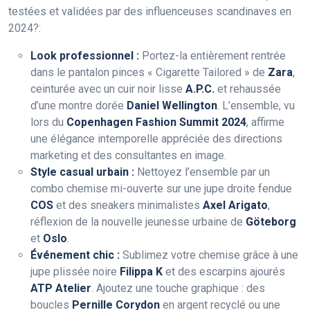
testées et validées par des influenceuses scandinaves en
2024?:
Look professionnel :
Portez-la entièrement rentrée
dans le pantalon pinces « Cigarette Tailored » de
Zara
,
ceinturée avec un cuir noir lisse
A.P.C.
et rehaussée
d’une montre dorée
Daniel Wellington
. L’ensemble, vu
lors du
Copenhagen Fashion Summit 2024
, affirme
une élégance intemporelle appréciée des directions
marketing et des consultantes en image.
Style casual urbain :
Nettoyez l’ensemble par un
combo chemise mi-ouverte sur une jupe droite fendue
COS
et des sneakers minimalistes
Axel Arigato
,
réflexion de la nouvelle jeunesse urbaine de
Göteborg
et
Oslo
.
Événement chic :
Sublimez votre chemise grâce à une
jupe plissée noire
Filippa K
et des escarpins ajourés
ATP Atelier
. Ajoutez une touche graphique : des
boucles
Pernille Corydon
en argent recyclé ou une