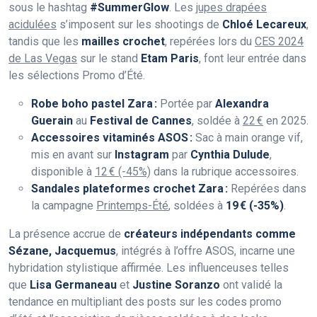
sous le hashtag
#SummerGlow
. Les
jupes drapées
acidulées
s’imposent sur les shootings de
Chloé Lecareux
,
tandis que les
mailles crochet
, repérées lors du
CES 2024
de Las Vegas
sur le stand
Etam Paris
, font leur entrée dans
les sélections Promo d’Été.
Robe boho pastel Zara :
Portée par
Alexandra
Guerain
au
Festival de Cannes
, soldée à
22 €
en 2025.
Accessoires vitaminés ASOS :
Sac à main orange vif,
mis en avant sur
Instagram
par
Cynthia Dulude
,
disponible à
12 € (-45%)
dans la rubrique accessoires.
Sandales plateformes crochet Zara :
Repérées dans
la campagne
Printemps-Été
, soldées à
19 € (-35%)
.
La présence accrue de
créateurs indépendants comme
Sézane, Jacquemus
, intégrés à l’offre ASOS, incarne une
hybridation stylistique affirmée. Les influenceuses telles
que
Lisa Germaneau
et
Justine Soranzo
ont validé la
tendance en multipliant des posts sur les codes promo