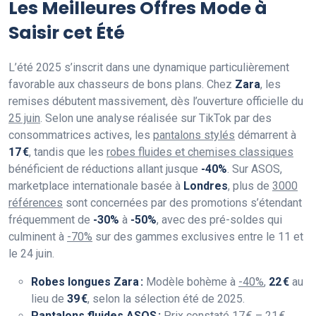
Les Meilleures Offres Mode à
Saisir cet Été
L’été 2025 s’inscrit dans une dynamique particulièrement
favorable aux chasseurs de bons plans. Chez
Zara
, les
remises débutent massivement, dès l’ouverture officielle du
25 juin
. Selon une analyse réalisée sur TikTok par des
consommatrices actives, les
pantalons stylés
démarrent à
17 €
, tandis que les
robes fluides et chemises classiques
bénéficient de réductions allant jusque
-40%
. Sur ASOS,
marketplace internationale basée à
Londres
, plus de
3000
références
sont concernées par des promotions s’étendant
fréquemment de
-30%
à
-50%
, avec des pré-soldes qui
culminent à
-70%
sur des gammes exclusives entre le 11 et
le 24 juin.
Robes longues Zara :
Modèle bohème à
-40%
,
22 €
au
lieu de
39 €
, selon la sélection été de 2025.
Pantalons fluides ASOS :
Prix constaté
17 € – 21 €
,