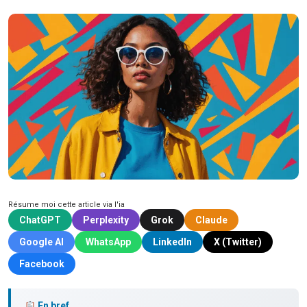
Résume moi cette article via l'ia
ChatGPT
Perplexity
Grok
Claude
Google AI
WhatsApp
LinkedIn
X (Twitter)
Facebook
En bref