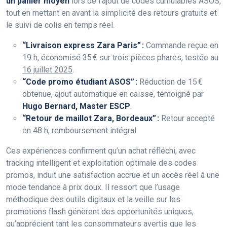
un panier moyen
lors de l’ajout de codes cumulables ASOS,
tout en mettant en avant la simplicité des retours gratuits et
le suivi de colis en temps réel.
“Livraison express Zara Paris” :
Commande reçue en
19 h, économisé 35 € sur trois pièces phares, testée au
16 juillet 2025
.
“Code promo étudiant ASOS” :
Réduction de 15 €
obtenue, ajout automatique en caisse, témoigné par
Hugo Bernard, Master ESCP
.
“Retour de maillot Zara, Bordeaux” :
Retour accepté
en 48 h, remboursement intégral.
Ces expériences confirment qu’un achat réfléchi, avec
tracking intelligent et exploitation optimale des codes
promos, induit une satisfaction accrue et un accès réel à une
mode tendance à prix doux. Il ressort que l’usage
méthodique des outils digitaux et la veille sur les
promotions flash génèrent des opportunités uniques,
qu’apprécient tant les consommateurs avertis que les