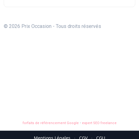
© 2026 Prix Occasion - Tous droits réservés
forfaits de référencement Google
•
expert SEO freelance
Mentions Légales
·
CGV
·
CGU