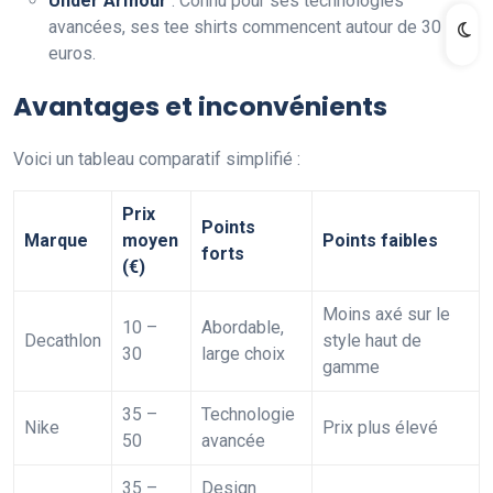
Under Armour
: Connu pour ses technologies
avancées, ses tee shirts commencent autour de 30
euros.
Avantages et inconvénients
Voici un tableau comparatif simplifié :
Prix
Points
Marque
moyen
Points faibles
forts
(€)
Moins axé sur le
10 –
Abordable,
Decathlon
style haut de
30
large choix
gamme
35 –
Technologie
Nike
Prix plus élevé
50
avancée
35 –
Design