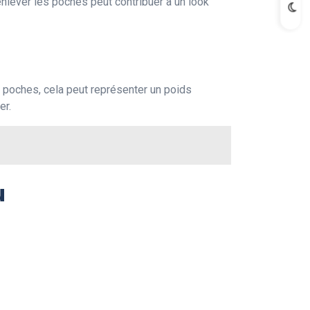
nlever les poches peut contribuer à un look
poches, cela peut représenter un poids
er.
u