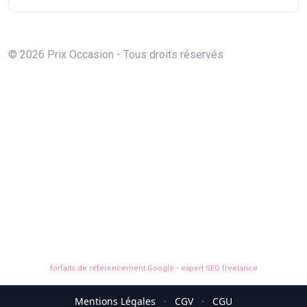
© 2026 Prix Occasion - Tous droits réservés
forfaits de référencement Google
•
expert SEO freelance
Mentions Légales
·
CGV
·
CGU