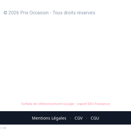
© 2026 Prix Occasion - Tous droits réservés
forfaits de référencement Google
•
expert SEO freelance
Mentions Légales
·
CGV
·
CGU
-->