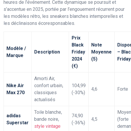
heures de l’événement. Cette dynamique se poursuit et
s’accentue en 2025, portée par l’engouement récurrent pour
les modèles rétro, les sneakers blanches intemporelles et
les déclinaisons écoresponsables.
Prix
Black
Note
Dispon
Modèle /
Description
Friday
Moyenne
– Bla
Marque
2024
(5)
Friday
(€)
Amorti Air,
Nike Air
confort urbain,
104,99
4,6
Forte
Max 270
classiques
(-30%)
actualisés
Toile blanche,
Moyen
adidas
74,90
bande noire,
4,5
(forte
Superstar
(-36%)
style vintage
deman