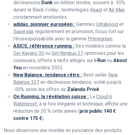
déclinaisons
Dunk
en édition limitée, souvent à -30%
durant le Black Friday ; technologies
React
et
Air Max
constamment améliorées.
adidas, pionnier européen :
Gammes
Ultraboost
et
Superstar
régulièrement en promotion, focus fort sur
l’écoresponsabilité avec la gamme
Primegreen
.
ASICS, référence running :
Des modèles comme la
Gel-Kayano 30
ou
Gel-Nimbus 27
optimisés pour les
coureuses, offerts à tarifs allégés sur
i-Run
ou
About
You
en novembre 2025.
New Balance, tendance rétro :
Best-seller
New
Balance 327
en déclinaison tendance, soldé jusqu’à
-50% selon les offres de
Zalando Privé
.
On Running, la révélation suisse :
La
Cloud 6
Waterproof
, à la fois élégante et technique, affiche une
réduction de 20 % cette année (
prix public 140 €
contre 175 €
).
Nous observons une montée en puissance des produits