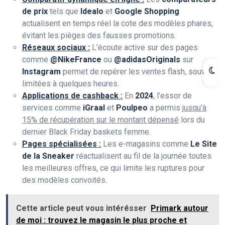
de prix
tels que
Idealo
et
Google Shopping
actualisent en temps réel la cote des modèles phares,
évitant les pièges des fausses promotions.
Réseaux sociaux :
L’écoute active sur des pages
comme
@NikeFrance
ou
@adidasOriginals
sur
Instagram
permet de repérer les ventes flash, souvent
limitées à quelques heures.
Applications de cashback :
En
2024
, l’essor de
services comme
iGraal
et
Poulpeo
a permis
jusqu’à
15% de récupération sur le montant dépensé
lors du
dernier Black Friday baskets femme.
Pages spécialisées :
Les e-magasins comme
Le Site
de la Sneaker
réactualisent au fil de la journée toutes
les meilleures offres, ce qui limite les ruptures pour
des modèles convoités.
Cette article peut vous intérésser
Primark autour
de moi : trouvez le magasin le plus proche et