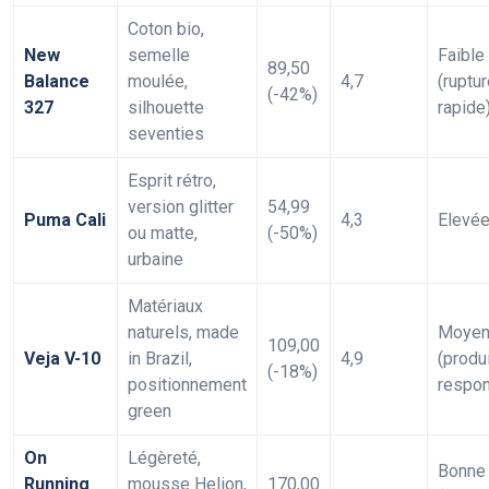
Coton bio,
New
semelle
Faible
89,50
Balance
moulée,
4,7
(ruptu
(-42%)
327
silhouette
rapide
seventies
Esprit rétro,
version glitter
54,99
Puma Cali
4,3
Elevé
ou matte,
(-50%)
urbaine
Matériaux
naturels, made
Moyen
109,00
Veja V-10
in Brazil,
4,9
(produ
(-18%)
positionnement
respon
green
On
Légèreté,
Bonne
Running
mousse Helion,
170,00